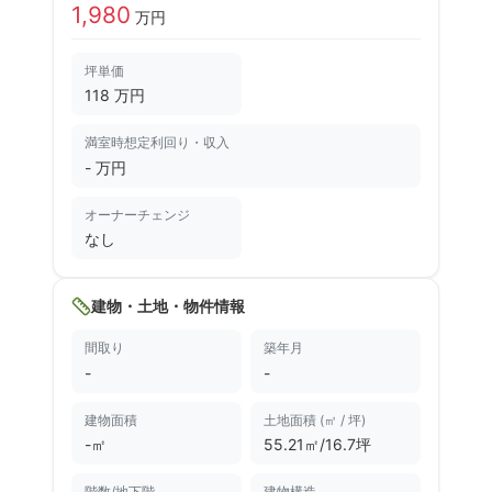
1,980
万円
坪単価
118 万円
満室時想定利回り・収入
-
万円
オーナーチェンジ
なし
建物・土地・物件情報
間取り
築年月
-
-
建物面積
土地面積 (㎡ / 坪)
-㎡
55.21㎡/16.7坪
階数/地下階
建物構造