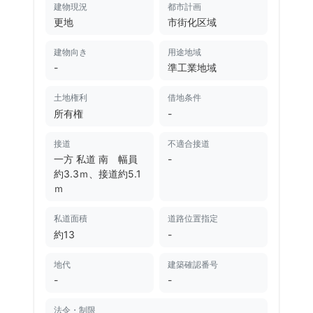
建物現況
都市計画
更地
市街化区域
建物向き
用途地域
-
準工業地域
土地権利
借地条件
所有権
-
接道
不適合接道
一方 私道 南 幅員
-
約3.3ｍ、接道約5.1
ｍ
私道面積
道路位置指定
約13
-
地代
建築確認番号
-
-
法令・制限